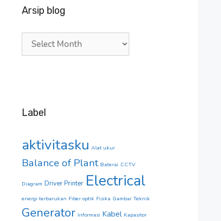
Arsip blog
Arsip
blog
Label
aktivitasku
Alat ukur
Balance of Plant
Baterai
CCTV
Electrical
Driver Printer
Diagram
energi terbarukan
Fiber optik
Fisika
Gambar Teknik
Generator
Kabel
Informasi
Kapasitor