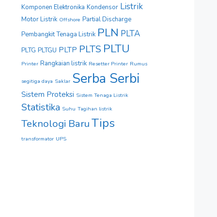
Listrik
Komponen Elektronika
Kondensor
Motor Listrik
Partial Discharge
Offshore
PLN
PLTA
Pembangkit Tenaga Listrik
PLTU
PLTS
PLTP
PLTG
PLTGU
Rangkaian listrik
Printer
Resetter Printer
Rumus
Serba Serbi
segitiga daya
Saklar
Sistem Proteksi
Sistem Tenaga Listrik
Statistika
Suhu
Tagihan listrik
Tips
Teknologi Baru
transformator
UPS