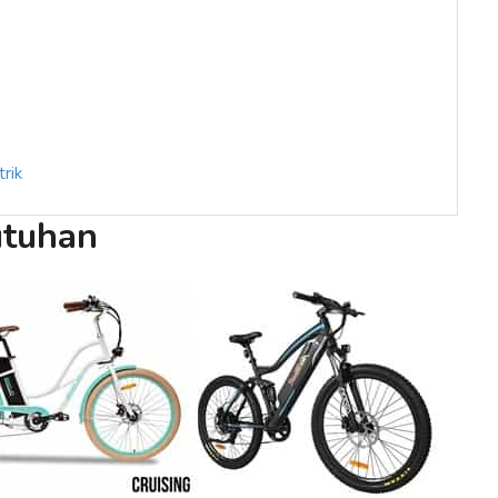
rik
utuhan