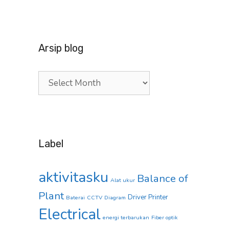
Arsip blog
Arsip
blog
Label
aktivitasku
Balance of
Alat ukur
Plant
Driver Printer
Baterai
CCTV
Diagram
Electrical
energi terbarukan
Fiber optik