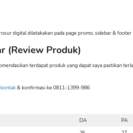
osur digital diletakakan pada page promo, sidebar & footer
ar (Review Produk)
komendasikan terdapat produk yang dapat saya pastikan te
m
kontak
& konfirmasi ke 0811-1399-986
DA
PA
26
27