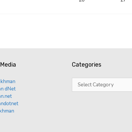
 Media
Categories
Categories
Rakhman
n dNet
n.net
ndotnet
akhman