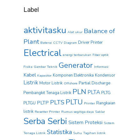
Label
aktivitasku
Balance of
Alat ukur
Plant
Driver Printer
Baterai
CCTV
Diagram
Electrical
energi terbarukan
Fiber optik
Generator
Fisika
Gambar Teknik
Informasi
Kabel
Komponen Elektronika
Kondensor
Kapasitor
Listrik
Motor Listrik
Partial Discharge
Offshore
PLN
PLTA
Pembangkit Tenaga Listrik
PLTG
PLTU
PLTS
PLTP
PLTGU
Rangkaian
Printer
listrik
Resetter Printer
Rumus segitiga daya
Saklar
Serba Serbi
Sistem Proteksi
Sistem
Statistika
Tenaga Listrik
Suhu
Tagihan listrik