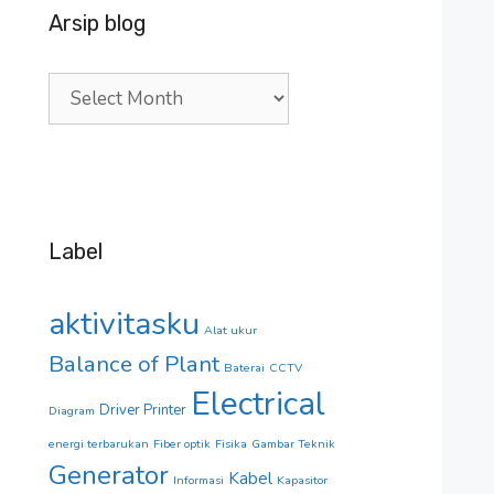
Arsip blog
Arsip
blog
Label
aktivitasku
Alat ukur
Balance of Plant
Baterai
CCTV
Electrical
Driver Printer
Diagram
energi terbarukan
Fiber optik
Fisika
Gambar Teknik
Generator
Kabel
Informasi
Kapasitor