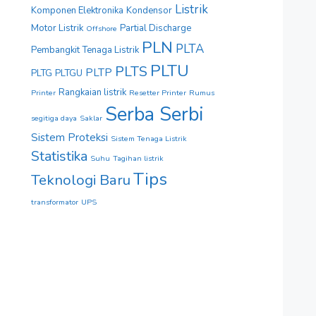
Listrik
Komponen Elektronika
Kondensor
Motor Listrik
Partial Discharge
Offshore
PLN
PLTA
Pembangkit Tenaga Listrik
PLTU
PLTS
PLTP
PLTG
PLTGU
Rangkaian listrik
Printer
Resetter Printer
Rumus
Serba Serbi
segitiga daya
Saklar
Sistem Proteksi
Sistem Tenaga Listrik
Statistika
Suhu
Tagihan listrik
Tips
Teknologi Baru
transformator
UPS