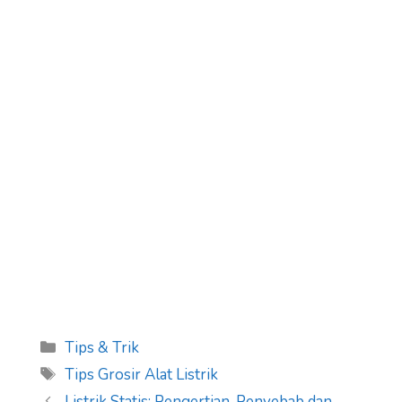
Categories
Tips & Trik
Tags
Tips Grosir Alat Listrik
Listrik Statis: Pengertian, Penyebab dan