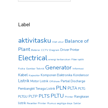
Label
aktivitasku
Balance of
Alat ukur
Plant
Driver Printer
Baterai
CCTV
Diagram
Electrical
energi terbarukan
Fiber optik
Generator
Fisika
Gambar Teknik
Informasi
Kabel
Komponen Elektronika
Kondensor
Kapasitor
Listrik
Motor Listrik
Partial Discharge
Offshore
PLN
PLTA
Pembangkit Tenaga Listrik
PLTG
PLTU
PLTS
PLTP
PLTGU
Rangkaian
Printer
listrik
Resetter Printer
Rumus segitiga daya
Saklar