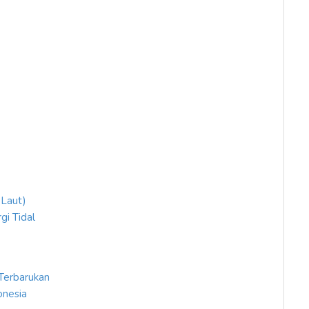
 Laut)
i Tidal
 Terbarukan
onesia