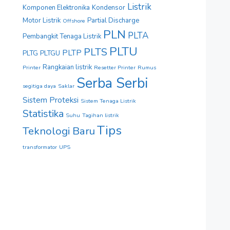
Listrik
Komponen Elektronika
Kondensor
Motor Listrik
Partial Discharge
Offshore
PLN
PLTA
Pembangkit Tenaga Listrik
PLTU
PLTS
PLTP
PLTG
PLTGU
Rangkaian listrik
Printer
Resetter Printer
Rumus
Serba Serbi
segitiga daya
Saklar
Sistem Proteksi
Sistem Tenaga Listrik
Statistika
Suhu
Tagihan listrik
Tips
Teknologi Baru
transformator
UPS