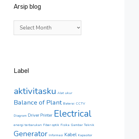
Arsip blog
Arsip
blog
Label
aktivitasku
Alat ukur
Balance of Plant
Baterai
CCTV
Electrical
Driver Printer
Diagram
energi terbarukan
Fiber optik
Fisika
Gambar Teknik
Generator
Kabel
Informasi
Kapasitor