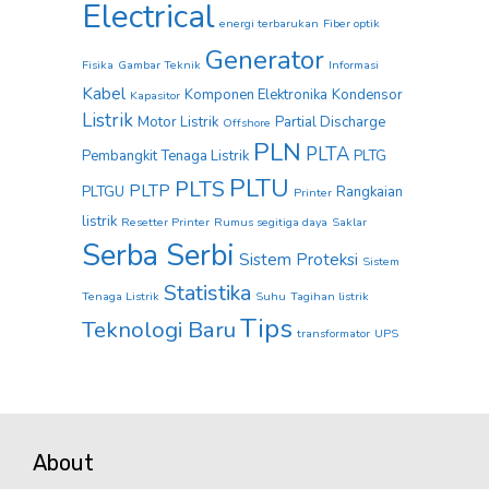
Electrical
energi terbarukan
Fiber optik
Generator
Fisika
Gambar Teknik
Informasi
Kabel
Komponen Elektronika
Kondensor
Kapasitor
Listrik
Motor Listrik
Partial Discharge
Offshore
PLN
PLTA
Pembangkit Tenaga Listrik
PLTG
PLTU
PLTS
PLTP
PLTGU
Rangkaian
Printer
listrik
Resetter Printer
Rumus segitiga daya
Saklar
Serba Serbi
Sistem Proteksi
Sistem
Statistika
Tenaga Listrik
Suhu
Tagihan listrik
Tips
Teknologi Baru
transformator
UPS
About