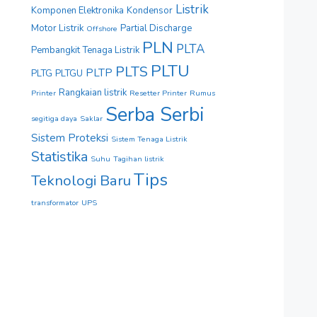
Listrik
Komponen Elektronika
Kondensor
Motor Listrik
Partial Discharge
Offshore
PLN
PLTA
Pembangkit Tenaga Listrik
PLTU
PLTS
PLTP
PLTG
PLTGU
Rangkaian listrik
Printer
Resetter Printer
Rumus
Serba Serbi
segitiga daya
Saklar
Sistem Proteksi
Sistem Tenaga Listrik
Statistika
Suhu
Tagihan listrik
Tips
Teknologi Baru
transformator
UPS