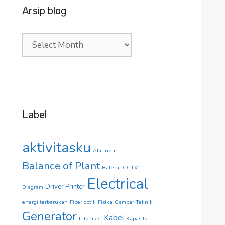
Arsip blog
Arsip
blog
Label
aktivitasku
Alat ukur
Balance of Plant
Baterai
CCTV
Electrical
Driver Printer
Diagram
energi terbarukan
Fiber optik
Fisika
Gambar Teknik
Generator
Kabel
Informasi
Kapasitor