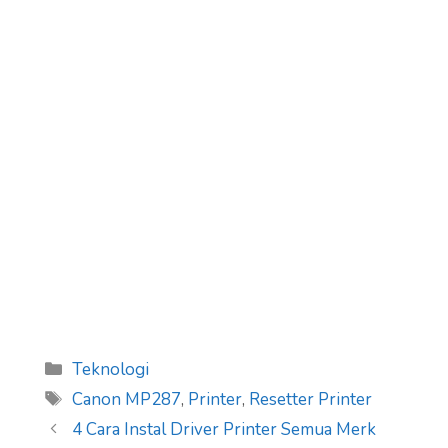
Categories
Teknologi
Tags
Canon MP287
,
Printer
,
Resetter Printer
4 Cara Instal Driver Printer Semua Merk