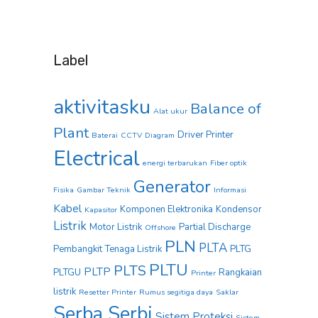
Label
aktivitasku
Balance of
Alat ukur
Plant
Driver Printer
Baterai
CCTV
Diagram
Electrical
energi terbarukan
Fiber optik
Generator
Fisika
Gambar Teknik
Informasi
Kabel
Komponen Elektronika
Kondensor
Kapasitor
Listrik
Motor Listrik
Partial Discharge
Offshore
PLN
PLTA
Pembangkit Tenaga Listrik
PLTG
PLTU
PLTS
PLTP
PLTGU
Rangkaian
Printer
listrik
Resetter Printer
Rumus segitiga daya
Saklar
Serba Serbi
Sistem Proteksi
Sistem