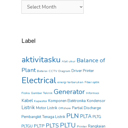
Arsip
blog
Label
aktivitasku
Balance of
Alat ukur
Plant
Driver Printer
Baterai
CCTV
Diagram
Electrical
energi terbarukan
Fiber optik
Generator
Fisika
Gambar Teknik
Informasi
Kabel
Komponen Elektronika
Kondensor
Kapasitor
Listrik
Motor Listrik
Partial Discharge
Offshore
PLN
PLTA
Pembangkit Tenaga Listrik
PLTG
PLTU
PLTS
PLTP
PLTGU
Rangkaian
Printer