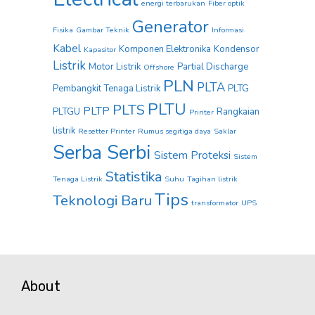
energi terbarukan
Fiber optik
Generator
Fisika
Gambar Teknik
Informasi
Kabel
Komponen Elektronika
Kondensor
Kapasitor
Listrik
Motor Listrik
Partial Discharge
Offshore
PLN
PLTA
Pembangkit Tenaga Listrik
PLTG
PLTU
PLTS
PLTP
PLTGU
Rangkaian
Printer
listrik
Resetter Printer
Rumus segitiga daya
Saklar
Serba Serbi
Sistem Proteksi
Sistem
Statistika
Tenaga Listrik
Suhu
Tagihan listrik
Tips
Teknologi Baru
transformator
UPS
About