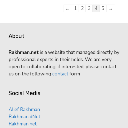
Guestbook
←
1
2
3
4
5
→
list
navigation
About
Rakhman.net
is a website that managed directly by
professional experts in their fields. We are very
open to collaborating, if interested, please contact
us on the following
contact
form
Social Media
Alief Rakhman
Rakhman dNet
Rakhman.net