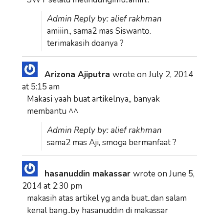
Admin Reply by: alief rakhman
amiiin., sama2 mas Siswanto.
terimakasih doanya ?
Arizona Ajiputra
wrote on
July 2, 2014
at
5:15 am
Makasi yaah buat artikelnya,, banyak
membantu ^^
Admin Reply by: alief rakhman
sama2 mas Aji, smoga bermanfaat ?
hasanuddin makassar
wrote on
June 5,
2014
at
2:30 pm
makasih atas artikel yg anda buat..dan salam
kenal bang..by hasanuddin di makassar