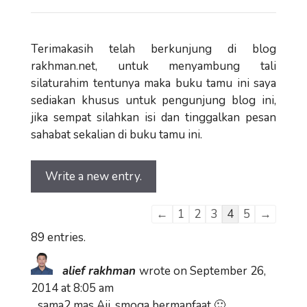
Terimakasih telah berkunjung di blog
rakhman.net, untuk menyambung tali
silaturahim tentunya maka buku tamu ini saya
sediakan khusus untuk pengunjung blog ini,
jika sempat silahkan isi dan tinggalkan pesan
sahabat sekalian di buku tamu ini.
Guestbook
←
1
2
3
4
5
→
list
89 entries.
navigation
alief rakhman
wrote on
September 26,
2014
at
8:05 am
sama2 mas Aji, smoga bermanfaat 🙂