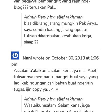
yah pegawai pembangkit yang rajin nge-
blog??? teruskan Pak..!
Admin Reply by: alief rakhman
bisa dibilang jarang mungkin Pak Arya.,
saya sendiri kadang jarang update
tulisan dikarenakan kesibukan kerja,
siaap ??
Nani
wrote on
October 30, 2013
at
1:06
pm
Assalamu'alaikum... salam kenal ya mas Alief,
tulisannya membantu banget buat saya yang
lagi kebingungan cari bahan buat ngerjain
tugas. ijin copy ya.... ^_^
Admin Reply by: alief rakhman
Waalaikumsalam.. Salam kenal juga
mbak Nani, ikut seneng ^_^ silahkan