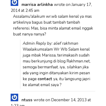
marrisa arlinkha
wrote on
January 17,
2014
at
2:45 am
Assalamu'alaikum wr.wb salam kenal ya mas
artikelnya bagus buat tambah tambah
referensi. Mas, bisa minta alamat email nggak
buat nanya nanya?
Admin Reply by: alief rakhman
Waalaikumsalam Wr Wb Salam kenal
juga mbak Marissa, terimakasih sudah
mau berkunjung di blog Rakhman.net,
semoga bermanfaat. iya.. silahkan jika
ada yang ingin ditanyakan kirim pesan
ke page
contact
ya, itu langsung japri
ke alamat email saya ?
ntuss
wrote on
December 14, 2013
at
1:23 am