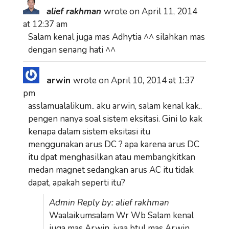
alief rakhman
wrote on
April 11, 2014
at
12:37 am
Salam kenal juga mas Adhytia ^^ silahkan mas
dengan senang hati ^^
arwin
wrote on
April 10, 2014
at
1:37
pm
asslamualalikum.. aku arwin, salam kenal kak..
pengen nanya soal sistem eksitasi. Gini lo kak
kenapa dalam sistem eksitasi itu
menggunakan arus DC ? apa karena arus DC
itu dpat menghasilkan atau membangkitkan
medan magnet sedangkan arus AC itu tidak
dapat, apakah seperti itu?
Admin Reply by: alief rakhman
Waalaikumsalam Wr Wb Salam kenal
juga mas Arwin, iyaa btul mas Arwin