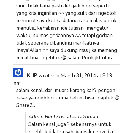
sini... tidak lama pasti deh jadi blog seperti
yang kita inginkan ^^ yang sulit dari ngeblok
menurut saya ketika datang rasa malas untuk
menulis.. kehabisan ide tulisan.. mengatur
waktu, itu mas godaannya ^^ tetapi godaan
tidak seberapa dibanding manfaatnya
Insya'Allah ^^ saya dukung mas jika memang
minat buat ngeblok 😀 salam Priok jkt utara
KHP
wrote on
March 31, 2014
at
8:19
pm
salam kenal...dari muara karang kah? pengen
rasanya ngeblog...cuma belum bisa ...gaptek 😀
Share2...
Admin Reply by: alief rakhman
Salam kenal juga ? sebenarnya untuk
ngeblok tidak susah, banyak penyedia